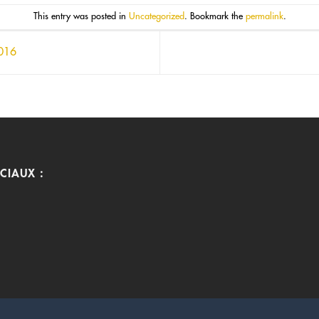
This entry was posted in
Uncategorized
. Bookmark the
permalink
.
016
CIAUX :