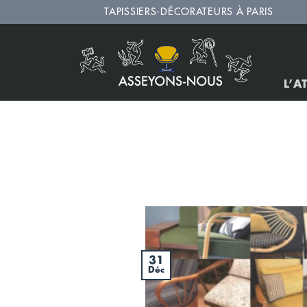
Passer
TAPISSIERS-DÉCORATEURS À PARIS
au
contenu
L’A
31
Déc