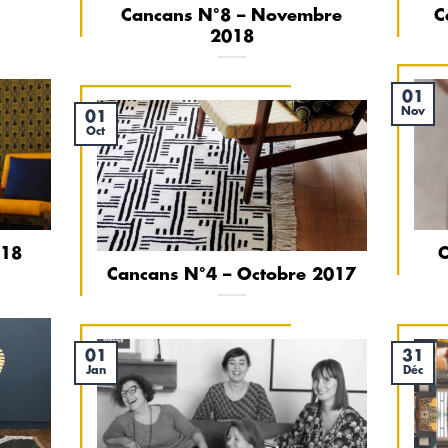
Cancans N°8 – Novembre
C
2018
01
Nov
01
Oct
018
Cancans N°4 – Octobre 2017
01
31
Jan
Déc