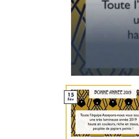
15
Fév