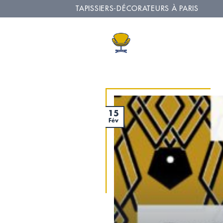
Passer
TAPISSIERS-DÉCORATEURS À PARIS
au
contenu
L’A
15
Fév