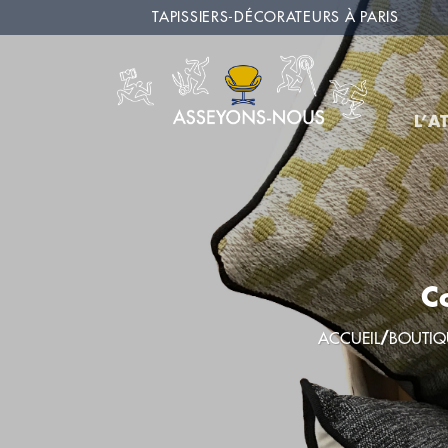
Passer
TAPISSIERS-DÉCORATEURS À PARIS
au
contenu
L’A
C
ACCUEIL
/
BOUTIQ