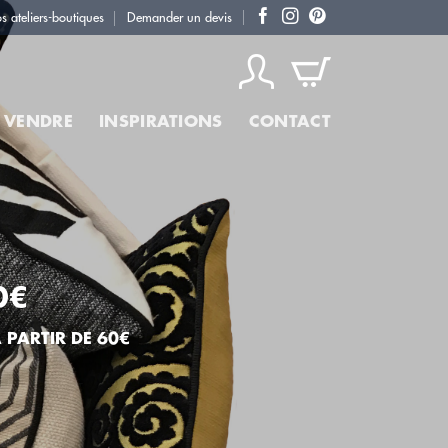
s ateliers-boutiques
Demander un devis
 VENDRE
INSPIRATIONS
CONTACT
0€
 PARTIR DE 60€