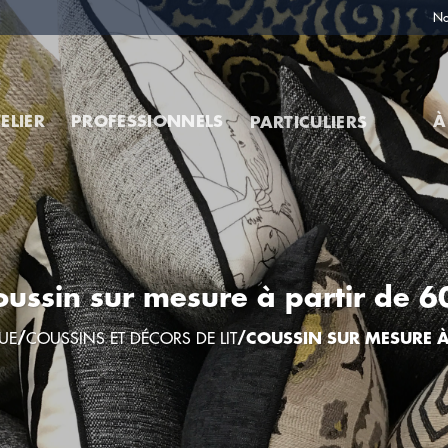
No
TELIER
PROFESSIONNELS
À
PARTICULIERS
oussin sur mesure à partir de 6
UE
/
COUSSINS ET DÉCORS DE LIT
/COUSSIN SUR MESURE À